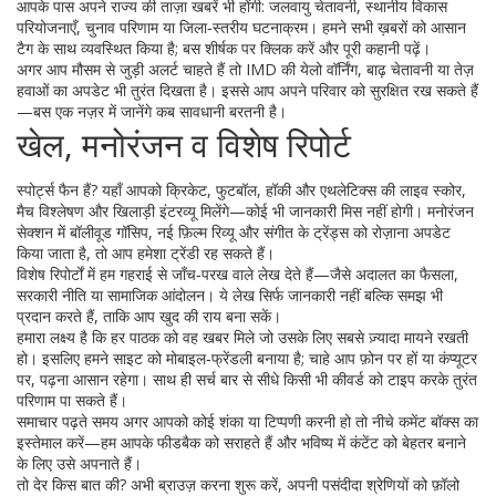
आपके पास अपने राज्य की ताज़ा खबरें भी होंगी: जलवायु चेतावनी, स्थानीय विकास
परियोजनाएँ, चुनाव परिणाम या जिला‑स्तरीय घटनाक्रम। हमने सभी ख़बरों को आसान
टैग के साथ व्यवस्थित किया है; बस शीर्षक पर क्लिक करें और पूरी कहानी पढ़ें।
अगर आप मौसम से जुड़ी अलर्ट चाहते हैं तो IMD की येलो वॉर्निंग, बाढ़ चेतावनी या तेज़
हवाओं का अपडेट भी तुरंत दिखता है। इससे आप अपने परिवार को सुरक्षित रख सकते हैं
—बस एक नज़र में जानेंगे कब सावधानी बरतनी है।
खेल, मनोरंजन व विशेष रिपोर्ट
स्पोर्ट्स फैन हैं? यहाँ आपको क्रिकेट, फुटबॉल, हॉकी और एथलेटिक्स की लाइव स्कोर,
मैच विश्लेषण और खिलाड़ी इंटरव्यू मिलेंगे—कोई भी जानकारी मिस नहीं होगी। मनोरंजन
सेक्शन में बॉलीवूड गॉसिप, नई फ़िल्म रिव्यू और संगीत के ट्रेंड्स को रोज़ाना अपडेट
किया जाता है, तो आप हमेशा ट्रेंडी रह सकते हैं।
विशेष रिपोर्टों में हम गहराई से जाँच‑परख वाले लेख देते हैं—जैसे अदालत का फैसला,
सरकारी नीति या सामाजिक आंदोलन। ये लेख सिर्फ जानकारी नहीं बल्कि समझ भी
प्रदान करते हैं, ताकि आप खुद की राय बना सकें।
हमारा लक्ष्य है कि हर पाठक को वह खबर मिले जो उसके लिए सबसे ज़्यादा मायने रखती
हो। इसलिए हमने साइट को मोबाइल‑फ्रेंडली बनाया है; चाहे आप फ़ोन पर हों या कंप्यूटर
पर, पढ़ना आसान रहेगा। साथ ही सर्च बार से सीधे किसी भी कीवर्ड को टाइप करके तुरंत
परिणाम पा सकते हैं।
समाचार पढ़ते समय अगर आपको कोई शंका या टिप्पणी करनी हो तो नीचे कमेंट बॉक्स का
इस्तेमाल करें—हम आपके फीडबैक को सराहते हैं और भविष्य में कंटेंट को बेहतर बनाने
के लिए उसे अपनाते हैं।
तो देर किस बात की? अभी ब्राउज़ करना शुरू करें, अपनी पसंदीदा श्रेणियों को फ़ॉलो