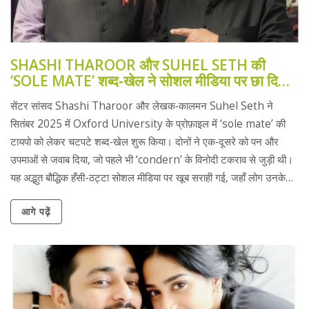
SHASHI THAROOR और SUHEL SETH की
‘SOLE MATE’ शब्द‑खेल ने सोशल मीडिया पर छा दिया
मज़ा
सेंटर सांसद Shashi Tharoor और लेखक‑कालमन Suhel Seth ने
सितंबर 2025 में Oxford University के प्रोफ़ाइल में ‘sole mate’ की
टायपो को लेकर चटपटे शब्द‑खेल शुरू किया। दोनों ने एक‑दूसरे को पन और
उपमाओं से जवाब दिया, जो पहले भी ‘condern’ के विनोदी टकराव से जुड़ी थी।
यह अद्भुत बौद्धिक हँसी-ठट्टा सोशल मीडिया पर खूब सराही गई, जहाँ लोग उनके
शब्द‑जुड़ाव को दिलचस्प मान रहे हैं।
आगे पढ़ें