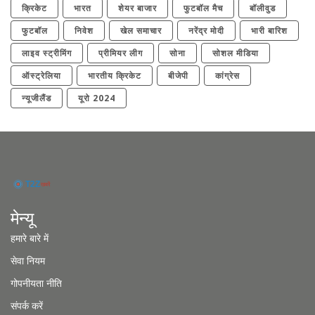
क्रिकेट
भारत
शेयर बाजार
फुटबॉल मैच
बॉलीवुड
फुटबॉल
निवेश
खेल समाचार
नरेंद्र मोदी
भारी बारिश
लाइव स्ट्रीमिंग
प्रीमियर लीग
सोना
सोशल मीडिया
ऑस्ट्रेलिया
भारतीय क्रिकेट
बीजेपी
कांग्रेस
न्यूजीलैंड
यूरो 2024
मेन्यू
हमारे बारे में
सेवा नियम
गोपनीयता नीति
संपर्क करें