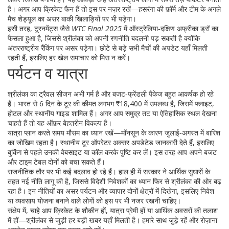
है। अगर आप क्रिकेट फैन हैं तो इस पर नज़र रखें—हसरंगा की फ़ॉर्म और टीम के अगले
मैच शेड्यूल का असर बाकी खिलाड़ियों पर भी पड़ेगा।
इसी तरह, टूरनमेंट्स जैसे
WTC Final 2025
में ऑस्ट्रेलिया‑दक्षिण अफ्रीका ड्रॉ का
फैसला हुआ है, जिससे श्रीलंका को अपनी रणनीति बदलनी पड़ सकती है क्योंकि
अंतरराष्ट्रीय रैंकिंग पर असर पड़ेगा। छोटे से बड़े सभी मैचों की अपडेट यहाँ मिलती
रहती हैं, इसलिए हर खेल समाचार को मिस न करें।
पर्यटन व यात्रा
श्रीलंका का ट्रैवल सीजन अभी गर्म है और बजट‑फ्रेंडली पैकेज बहुत आकर्षक हो रहे
हैं। भारत से 6 दिन के टूर की कीमत लगभग ₹18,400 में उपलब्ध है, जिसमें फ्लाइट,
होटल और स्थानीय गाइड शामिल हैं। अगर आप समुद्र तट या ऐतिहासिक स्थल देखना
चाहते हैं तो यह ऑफ़र बेहतरीन विकल्प है।
यात्रा प्लान करते समय मौसम का ध्यान रखें—मॉनसून के कारण जुलाई‑अगस्त में बारिश
का जोखिम रहता है। स्थानीय टूर ऑपरेटर अक्सर अपडेटेड जानकारी देते हैं, इसलिए
बुकिंग से पहले उनकी वेबसाइट या कॉल करके पुष्टि कर लें। इस तरह आप अपने बजट
और टाइम टेबल दोनों को बचा सकते हैं।
राजनीतिक तौर पर भी कई बदलाव हो रहे हैं। हाल ही में सरकार ने आर्थिक सुधारों के
तहत नई नीति लागू की है, जिससे विदेशी निवेशकों का ध्यान फिर से श्रीलंका की ओर बढ़
रहा है। इन नीतियों का असर पर्यटन और व्यापार दोनों क्षेत्रों में दिखेगा, इसलिए निवेश
या व्यवसाय योजना बनाने वाले लोगों को इस पर भी नजर रखनी चाहिए।
संक्षेप में, चाहे आप क्रिकेट के शौकीन हों, यात्रा प्रेमी हों या आर्थिक अवसरों की तलाश
में हों—श्रीलंका से जुड़ी हर बड़ी खबर यहाँ मिलती है। हमारे साथ जुड़े रहें और रोज़ाना