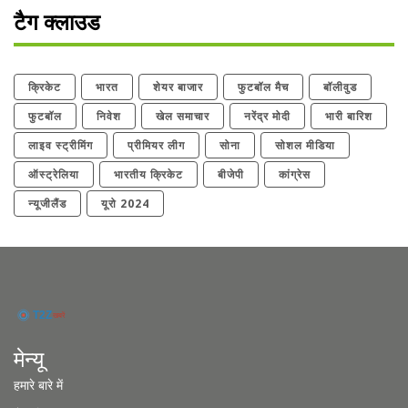
टैग क्लाउड
क्रिकेट
भारत
शेयर बाजार
फुटबॉल मैच
बॉलीवुड
फुटबॉल
निवेश
खेल समाचार
नरेंद्र मोदी
भारी बारिश
लाइव स्ट्रीमिंग
प्रीमियर लीग
सोना
सोशल मीडिया
ऑस्ट्रेलिया
भारतीय क्रिकेट
बीजेपी
कांग्रेस
न्यूजीलैंड
यूरो 2024
मेन्यू
हमारे बारे में