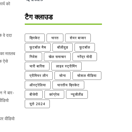
ार्य को
टैग क्लाउड
ि वे ददा
क्रिकेट
भारत
शेयर बाजार
फुटबॉल मैच
बॉलीवुड
फुटबॉल
इसका मतलब
निवेश
खेल समाचार
नरेंद्र मोदी
क ऐसे
भारी बारिश
लाइव स्ट्रीमिंग
प्रीमियर लीग
सोना
सोशल मीडिया
ऑस्ट्रेलिया
भारतीय क्रिकेट
न ने बार-
बीजेपी
कांग्रेस
न्यूजीलैंड
वीडियो
यूरो 2024
 पर वीडियो