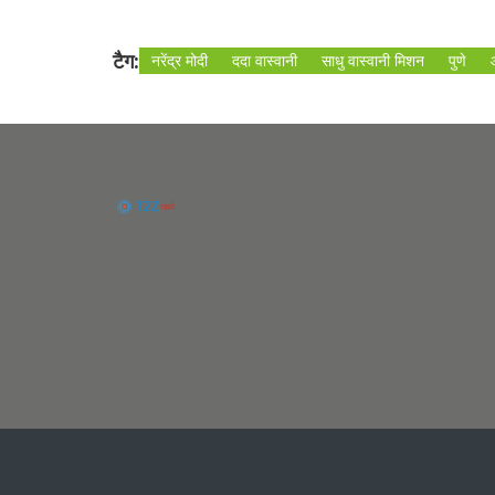
टैग:
नरेंद्र मोदी
ददा वास्वानी
साधु वास्वानी मिशन
पुणे