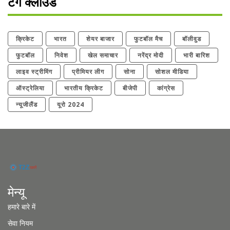
टैग क्लाउड
क्रिकेट
भारत
शेयर बाजार
फुटबॉल मैच
बॉलीवुड
फुटबॉल
निवेश
खेल समाचार
नरेंद्र मोदी
भारी बारिश
लाइव स्ट्रीमिंग
प्रीमियर लीग
सोना
सोशल मीडिया
ऑस्ट्रेलिया
भारतीय क्रिकेट
बीजेपी
कांग्रेस
न्यूजीलैंड
यूरो 2024
मेन्यू
हमारे बारे में
सेवा नियम