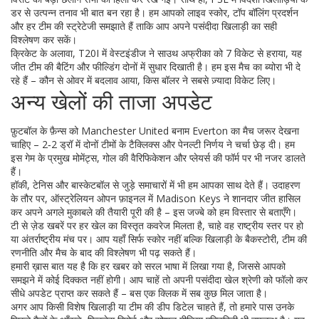
डर से उत्पन्न तनाव भी बात बन रहा है। हम आपको लाइव स्कोर, टॉप बॉलिंग प्रदर्शन
और हर टीम की स्ट्रेटेजी समझाते हैं ताकि आप अपने पसंदीदा खिलाड़ी का सही
विश्लेषण कर सकें।
क्रिकेट के अलावा, T20I में वेस्टइंडीज ने साउथ अफ्रीका को 7 विकेट से हराया, यह
जीत टीम की बैटिंग और फील्डिंग दोनों में सुधार दिखाती है। हम इस मैच का ब्योरा भी दे
रहे हैं – कौन से ओवर में बदलाव आया, किस बॉलर ने सबसे ज़्यादा विकेट लिए।
अन्य खेलों की ताजा अपडेट
फ़ुटबॉल के फ़ैन्स को Manchester United बनाम Everton का मैच जरूर देखना
चाहिए – 2‑2 ड्रॉ में दोनों टीमों के टैक्लिक्स और पेनल्टी निर्णय ने चर्चा छेड़ दी। हम
इस गेम के प्रमुख मोमेंट्स, गोल की वैरिफिकेशन और प्लेयर्स की फॉर्म पर भी नजर डालते
हैं।
हॉकी, टेनिस और बास्केटबॉल से जुड़े समाचारों में भी हम आपका साथ देते हैं। उदाहरण
के तौर पर, ऑस्ट्रेलियन ओपन फ़ाइनल में Madison Keys ने शानदार जीत हासिल
कर अपने अगले मुकाबले की तैयारी पूरी की है – इस जज्बे को हम विस्तार से बताएँगे।
टी से ज़ेड खबरें पर हर खेल का विस्तृत कवरेज मिलता है, चाहे वह राष्ट्रीय स्तर पर हो
या अंतर्राष्ट्रीय मंच पर। आप यहाँ सिर्फ स्कोर नहीं बल्कि खिलाड़ी के बैकस्टोरी, टीम की
रणनीति और मैच के बाद की विश्लेषण भी पढ़ सकते हैं।
हमारी ख़ास बात यह है कि हर खबर को सरल भाषा में लिखा गया है, जिससे आपको
समझने में कोई दिक्कत नहीं होगी। आप चाहें तो अपनी पसंदीदा खेल श्रेणी को फॉलो कर
सीधे अपडेट प्राप्त कर सकते हैं – बस एक क्लिक में सब कुछ मिल जाता है।
अगर आप किसी विशेष खिलाड़ी या टीम की डीप डिटेल चाहते हैं, तो हमारे पास उनके