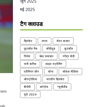
जून 2025
मई 2025
टैग क्लाउड
क्रिकेट
भारत
शेयर बाजार
फुटबॉल मैच
बॉलीवुड
फुटबॉल
निवेश
खेल समाचार
नरेंद्र मोदी
भारी बारिश
लाइव स्ट्रीमिंग
प्रीमियर लीग
सोना
सोशल मीडिया
ऑस्ट्रेलिया
भारतीय क्रिकेट
बीजेपी
कांग्रेस
न्यूजीलैंड
स समय
यूरो 2024
क्के