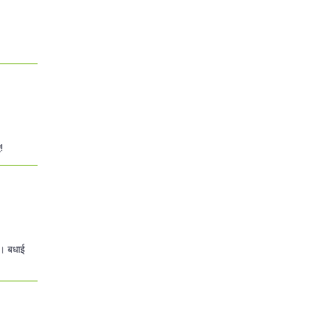
!
ै। बधाई