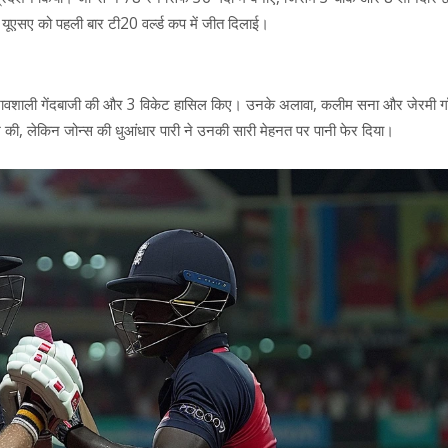
ूएसए को पहली बार टी20 वर्ल्ड कप में जीत दिलाई।
 प्रभावशाली गेंदबाजी की और 3 विकेट हासिल किए। उनके अलावा, कलीम सना और जेरमी गॉर
श की, लेकिन जोन्स की धुआंधार पारी ने उनकी सारी मेहनत पर पानी फेर दिया।