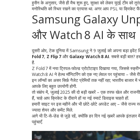
हुसैन के अनुसार, जैसे ही मैच शुरू हुए, सुरक्षा को लेकर यूएई टीम को तु
मनोस्थिति को स्थिर रखने का प्रयास था. अगर आप PSL या क्रिकेट फै
Samsung Galaxy Unpac
और Watch 8 AI के साथ
दूसरी ओर, टेक दुनिया में Samsung ने 9 जुलाई को अपना बड़ा इवें
Fold 7
,
Z Flip 7
और
Galaxy Watch 8 AI
. सबसे बड़ी बात? हर
है.
Z Fold 7 में नया ट्रिपल‑फोल्ड प्रोटोटाइप दिखाया गया, जिससे स्क्र
Watch 8 AI ने हेल्थ मॉनिटरिंग को एक नए लेवल पर पहुंचाया – जैसे
इन लॉन्चों का असर सिर्फ़ गैजेट प्रेमियों तक नहीं रहा; भारतीय बाजार म
आपके लिए बहुत उपयोगी होगी.
तो संक्षेप में, जुलाई 2025 की दो बड़ी खबरें – एक तरफ खेल और राजन
हैं, चाहे आप क्रिकेट के दीवाने हों या नई स्मार्ट डिवाइस चाहते हों.
हमारी साइट पर इस महीने और भी छोटे-छोटे अपडेट आए – जैसे राज्य स्तर
ज्यादा शेयर और कमेंट मिले.
आगे भी टि‑से‑जे़ड से जुड़े रहें, क्योंकि हर दिन नई ख़बरें आपके इंतज़
पहुंचाएँ.