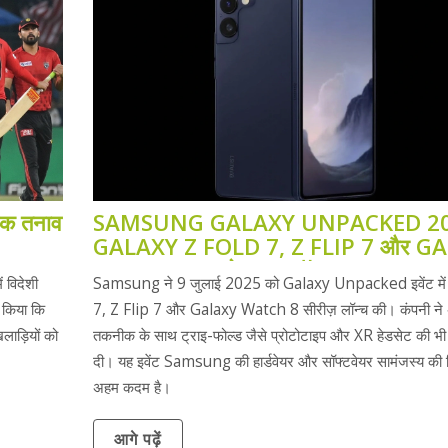
पाक तनाव
SAMSUNG GALAXY UNPACKED 20
GALAXY Z FOLD 7, Z FLIP 7 और G
WATCH 8 AI के साथ लॉन्च
 विदेशी
Samsung ने 9 जुलाई 2025 को Galaxy Unpacked इवेंट में
ा किया कि
7, Z Flip 7 और Galaxy Watch 8 सीरीज़ लॉन्च की। कंपनी ने
लाड़ियों को
तकनीक के साथ ट्राइ-फोल्ड जैसे प्रोटोटाइप और XR हेडसेट की 
दी। यह इवेंट Samsung की हार्डवेयर और सॉफ्टवेयर सामंजस्य की दि
अहम कदम है।
आगे पढ़ें