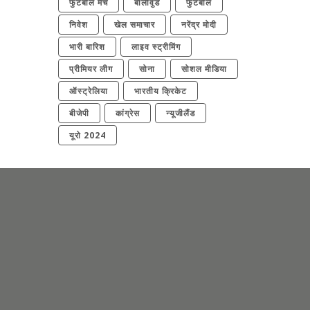
फुटबॉल मैच
बॉलीवुड
फुटबॉल
निवेश
खेल समाचार
नरेंद्र मोदी
भारी बारिश
लाइव स्ट्रीमिंग
प्रीमियर लीग
सोना
सोशल मीडिया
ऑस्ट्रेलिया
भारतीय क्रिकेट
बीजेपी
कांग्रेस
न्यूजीलैंड
यूरो 2024