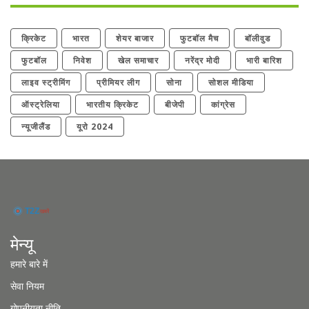
क्रिकेट
भारत
शेयर बाजार
फुटबॉल मैच
बॉलीवुड
फुटबॉल
निवेश
खेल समाचार
नरेंद्र मोदी
भारी बारिश
लाइव स्ट्रीमिंग
प्रीमियर लीग
सोना
सोशल मीडिया
ऑस्ट्रेलिया
भारतीय क्रिकेट
बीजेपी
कांग्रेस
न्यूजीलैंड
यूरो 2024
मेन्यू
हमारे बारे में
सेवा नियम
गोपनीयता नीति