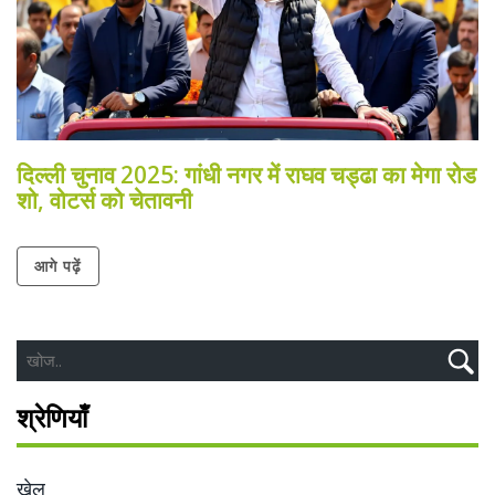
दिल्ली चुनाव 2025: गांधी नगर में राघव चड्ढा का मेगा रोड
शो, वोटर्स को चेतावनी
आगे पढ़ें
श्रेणियाँ
खेल