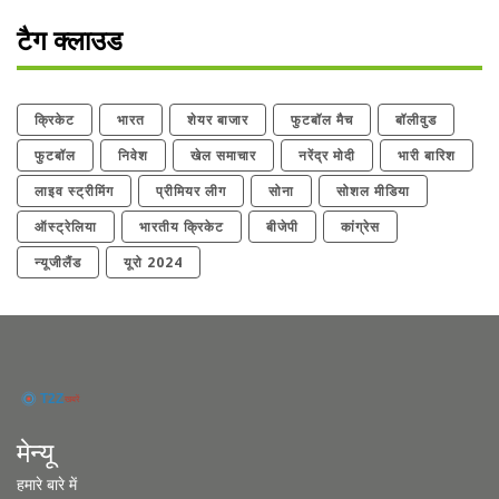
टैग क्लाउड
क्रिकेट
भारत
शेयर बाजार
फुटबॉल मैच
बॉलीवुड
फुटबॉल
निवेश
खेल समाचार
नरेंद्र मोदी
भारी बारिश
लाइव स्ट्रीमिंग
प्रीमियर लीग
सोना
सोशल मीडिया
ऑस्ट्रेलिया
भारतीय क्रिकेट
बीजेपी
कांग्रेस
न्यूजीलैंड
यूरो 2024
मेन्यू
हमारे बारे में