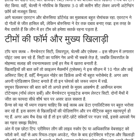
सेट किया. वहीं, चेल्सी ने नॉरविच के खिलाफ 3-0 की क्लीन शीट लेकर अपनी अटेन्डिंग
फ़ॉर्म को मजबूत किया.
आगे चलकर एवरटन और बोरुसिया डॉर्टमंड का मुकाबला बहुत रोमांचक रहा. एवरटन ने
दो गोलों से जीत हासिल की, लेकिन बोरुसिया ने देर तक दबाव बनाए रखा. इस तरह के
मैच दर्शाते हैं कि लीग में हर टीम को हमेशा सतर्क रहना पड़ता है.
टीमों की फॉर्म और मुख्य खिलाड़ी
टॉप चार क्लब – मैनचेस्टर सिटी, लिवरपूल, चेल्सी और एसेक्स – इस सीज़न में लगातार
पॉइंट जमा कर रहे हैं. सिटी का पासिंग गेम अभी भी सबसे तेज़ है, जबकि लिवरपॉल के
मोहम्मद सलाह की रचनात्मकता उन्हें हर मैच में खतरा बनाती है.
खिलाड़ियों की बात करें तो काइलन मैकमॉर्न (एसेक्स) ने इस सीज़न में 10 गोल और कई
असिस्ट किए हैं. वहीँ, मैन्युअल नोहेर का डिफ़ेंस अभी भी बहुत भरोसेमंद है. अगर आप
अपनी प्रेडिक्शन लिस्ट बनाते हैं तो इन प्लेयर्स को जरूर ध्यान में रखें.
फ़्यूचर फ़िक्स्चर की बात करें तो अगले हफ्ते के मुख्य आकर्षण हैं: आर्सेनल बनाम
टोटेनहम (नॉर्थ लंदन डर्बी) और मैनचेस्टर यूनाइटेड बनाम लेस्टर सिटी. दोनों मैचों में
जीत का फायदा सीधे शीर्ष चार पर असर डाल सकता है.
फ़ैन्स को यह भी ध्यान रखना चाहिए कि कई क्लब अब डेटा एनालिटिक्स पर बहुत भरोसा
कर रहे हैं. इस कारण से खिलाड़ियों की पोज़िशनिंग और रन मीट्रिक बहुत महत्वपूर्ण हो
गए हैं. अगर आप मैच देख रहे हैं तो इन छोटे-छोटे संकेतों पर नज़र रखें, इससे आपको गेम
का गहरा समझ मिलेगा.
अंत में एक छोटा टिप: प्रीमियर लीग की लाइव स्कोर ऐप या आधिकारिक वेबसाइट को
फॉलो करें. वहाँ से आप रियल‑टाइम अपडेट, गोल के बाद इंटरेक्टिव स्टैट्स और खिलाड़ी