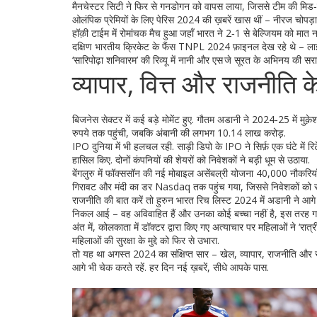
मैनचेस्टर सिटी ने फिर से गनडोगन को वापस लाया, जिससे टीम की मिड‑फील
ओलंपिक प्रेमियों के लिए पेरिस 2024 की ख़बरें खास थीं – नीरज चोप
हॉक़ी टाईम में रोमांचक मैच हुआ जहाँ भारत ने 2‑1 से बेल्जियम को मात 
दक्षिण भारतीय क्रिकेट के फैंस TNPL 2024 फ़ाइनल देख रहे थे – लाइ
‘सारिपोढ़ा शनिवारम’ की रिव्यू में नानी और एस जे सूरत के अभिनय की सरा
व्यापार, वित्त और राजनीति 
बिजनेस सेक्टर में कई बड़े मोमेंट हुए. गौतम अडानी ने 2024‑25 में 
रुपये तक पहुंची, जबकि अंबानी की लगभग 10.14 लाख करोड़.
IPO दुनिया में भी हलचल रही. साड़ी डिपो के IPO ने सिर्फ़ एक घंटे 
हासिल किए. दोनों कंपनियों की शेयरों को निवेशकों ने बड़ी धूम से उठाया.
बेंगलुरु में फॉक्ससॉन की नई मोबाइल असेंबल्री योजना 40,000 नौकरियाँ
गिरावट और मंदी का डर Nasdaq तक पहुंच गया, जिससे निवेशकों को सत
राजनीति की बात करें तो हुरुन भारत रिच लिस्ट 2024 में अडानी ने आगे ब
निकल आई – वह अविवाहित हैं और उनका कोई बच्चा नहीं है, इस तरह 
अंत में, कोलकाता में डॉक्टर द्वारा किए गए अत्याचार पर महिलाओं ने ‘रा
महिलाओं की सुरक्षा के मुद्दे को फिर से उभारा.
तो यह था अगस्त 2024 का संक्षिप्त सार – खेल, व्यापार, राजनीति और
आगे भी चेक करते रहें. हर दिन नई ख़बरें, सीधे आपके पास.