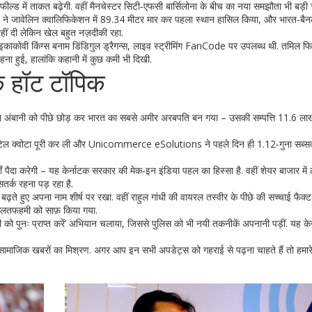
्ड में ताकत बढ़ेगी. वहीं मैनचेस्टर सिटी‑एफसी बार्सिलोना के बीच का नया समझौता भी बड़ी च
ड़ा ने जावेलिन क्वालिफिकेशन में 89.34 मीटर मार कर पहला स्थान हासिल किया, और भारत‑ब
नहीं दी लेकिन खेल बहुत नज़दीकी रहा.
काकोवी किंग्स बनाम डिंडिगुल ड्रैगन्स, लाइव स्ट्रीमिंग FanCode पर उपलब्ध थी. तमिल फि
हना हुई, हालांकि कहानी में कुछ कमी भी दिखी.
के हॉट टॉपिक
मुक़ेश अंबानी को पीछे छोड़ कर भारत का सबसे अमीर अरबपति बन गया – उसकी सम्पत्ति 11.6 ला
में रिटेल क्वोटा पूरी कर ली और Unicommerce eSolutions ने पहले दिन ही 1.12‑गुना सब्सक
 पैदा करेगी – यह केर्नाटक सरकार की मेक‑इन इंडिया पहल का हिस्सा है. वहीं शेयर बाजार में
र्क रहना पड़ रहा है.
ढ़ते हुए अपना नाम शीर्ष पर रखा. वहीं राहुल गांधी की वायरल तस्वीर के पीछे की सच्चाई फैक्
गलतफहमी को साफ़ किया गया.
त्री को पुनः प्राप्त करें’ अभियान चलाया, जिससे पुलिस को भी नयी तकनीकें अपनानी पड़ीं. यह क
 सामाजिक खबरों का मिश्रण. अगर आप इन सभी अपडेट्स को गहराई से पढ़ना चाहते हैं तो हमा