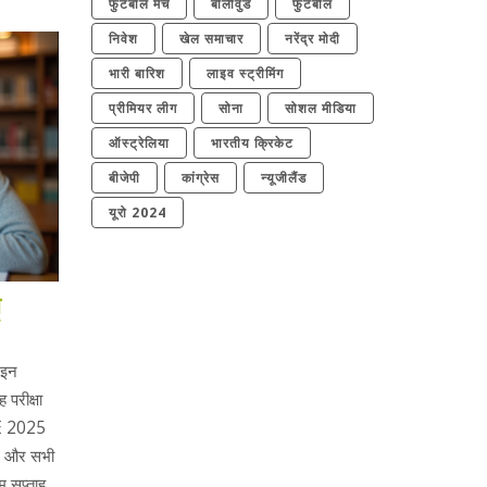
फुटबॉल मैच
बॉलीवुड
फुटबॉल
निवेश
खेल समाचार
नरेंद्र मोदी
भारी बारिश
लाइव स्ट्रीमिंग
प्रीमियर लीग
सोना
सोशल मीडिया
ऑस्ट्रेलिया
भारतीय क्रिकेट
बीजेपी
कांग्रेस
न्यूजीलैंड
यूरो 2024
ा
ट इन
परीक्षा
E 2025
े, और सभी
म सप्ताह