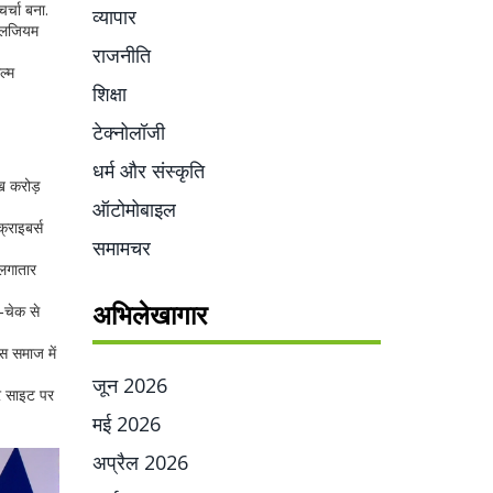
र्चा बना.
व्यापार
ैनलजियम
राजनीति
ल्म
शिक्षा
टेक्नोलॉजी
धर्म और संस्कृति
ख करोड़
ऑटोमोबाइल
्राइबर्स
समामचर
 लगातार
अभिलेखागार
ट‑चेक से
ेस समाज में
जून 2026
रे साइट पर
मई 2026
अप्रैल 2026