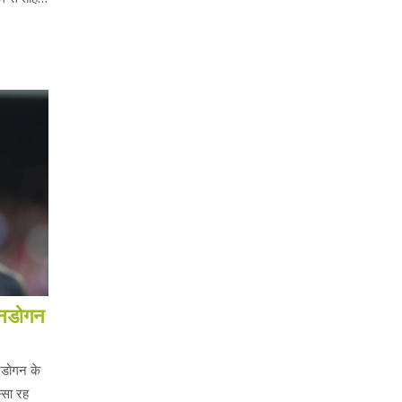
 गनडोगन
नडोगन के
्सा रह