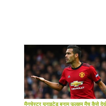
मैनचेस्टर यूनाइटेड बनाम फुलहम मैच कैसे देखे