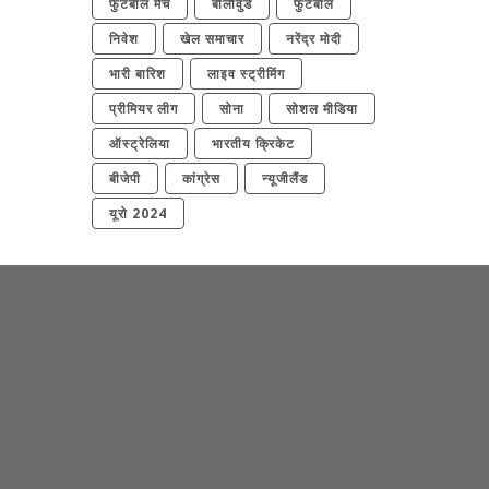
फुटबॉल मैच
बॉलीवुड
फुटबॉल
निवेश
खेल समाचार
नरेंद्र मोदी
भारी बारिश
लाइव स्ट्रीमिंग
प्रीमियर लीग
सोना
सोशल मीडिया
ऑस्ट्रेलिया
भारतीय क्रिकेट
बीजेपी
कांग्रेस
न्यूजीलैंड
यूरो 2024