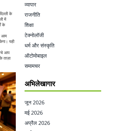
व्यापार
िल्ली के
राजनीति
 में
शिक्षा
ँ के
टेक्नोलॉजी
धे आम
केगा। यही
धर्म और संस्कृति
ीचे आप
ऑटोमोबाइल
े ताज़ा
समामचर
अभिलेखागार
जून 2026
मई 2026
अप्रैल 2026