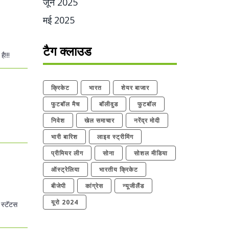
जून 2025
मई 2025
टैग क्लाउड
ै!!!
क्रिकेट
भारत
शेयर बाजार
फुटबॉल मैच
बॉलीवुड
फुटबॉल
निवेश
खेल समाचार
नरेंद्र मोदी
भारी बारिश
लाइव स्ट्रीमिंग
प्रीमियर लीग
सोना
सोशल मीडिया
ऑस्ट्रेलिया
भारतीय क्रिकेट
बीजेपी
कांग्रेस
न्यूजीलैंड
यूरो 2024
 स्टॅटस