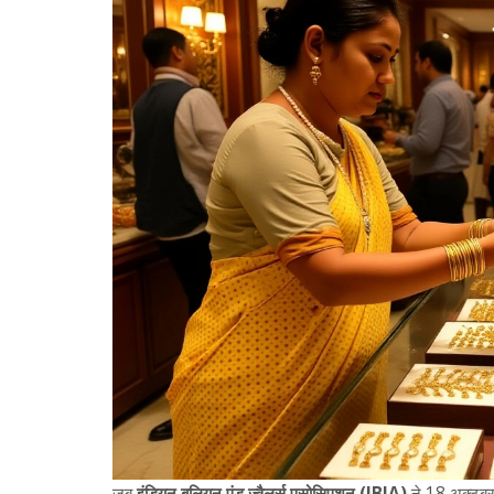
जब
इंडियन बुलियन एंड ज्वैलर्स एसोसिएशन (IBJA)
ने 18 अक्टू