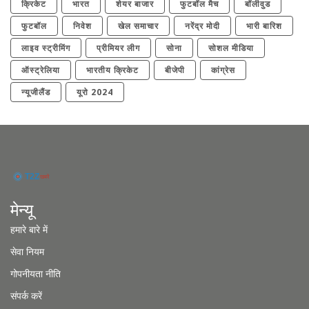
क्रिकेट
भारत
शेयर बाजार
फुटबॉल मैच
बॉलीवुड
फुटबॉल
निवेश
खेल समाचार
नरेंद्र मोदी
भारी बारिश
लाइव स्ट्रीमिंग
प्रीमियर लीग
सोना
सोशल मीडिया
ऑस्ट्रेलिया
भारतीय क्रिकेट
बीजेपी
कांग्रेस
न्यूजीलैंड
यूरो 2024
मेन्यू
हमारे बारे में
सेवा नियम
गोपनीयता नीति
संपर्क करें