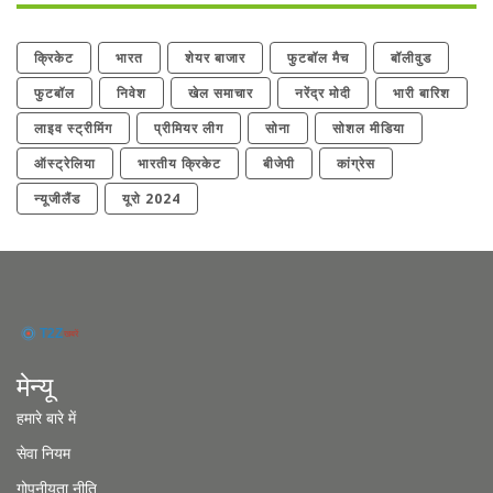
क्रिकेट
भारत
शेयर बाजार
फुटबॉल मैच
बॉलीवुड
फुटबॉल
निवेश
खेल समाचार
नरेंद्र मोदी
भारी बारिश
लाइव स्ट्रीमिंग
प्रीमियर लीग
सोना
सोशल मीडिया
ऑस्ट्रेलिया
भारतीय क्रिकेट
बीजेपी
कांग्रेस
न्यूजीलैंड
यूरो 2024
मेन्यू
हमारे बारे में
सेवा नियम
गोपनीयता नीति