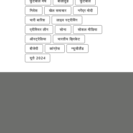
फुटबॉल मैच
बॉलीवुड
फुटबॉल
निवेश
खेल समाचार
नरेंद्र मोदी
भारी बारिश
लाइव स्ट्रीमिंग
प्रीमियर लीग
सोना
सोशल मीडिया
ऑस्ट्रेलिया
भारतीय क्रिकेट
बीजेपी
कांग्रेस
न्यूजीलैंड
यूरो 2024