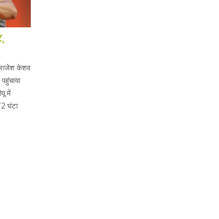
ट,
 राजेश केशव
पहुंचाया
ू में
72 घंटा