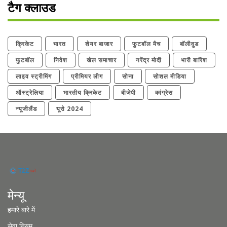
टैग क्लाउड
क्रिकेट
भारत
शेयर बाजार
फुटबॉल मैच
बॉलीवुड
फुटबॉल
निवेश
खेल समाचार
नरेंद्र मोदी
भारी बारिश
लाइव स्ट्रीमिंग
प्रीमियर लीग
सोना
सोशल मीडिया
ऑस्ट्रेलिया
भारतीय क्रिकेट
बीजेपी
कांग्रेस
न्यूजीलैंड
यूरो 2024
मेन्यू
हमारे बारे में
सेवा नियम