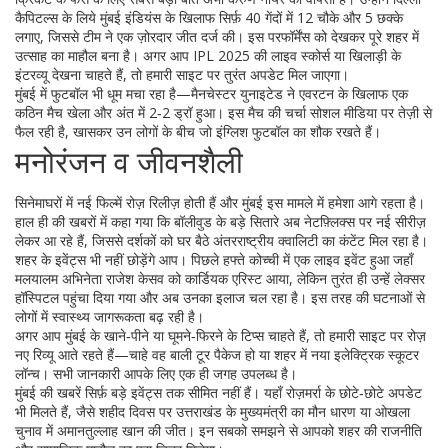
कैपिटल्स के लिये मुंबई इंडियंस के खिलाफ सिर्फ़ 40 गेंदों में 12 चौके और 5 छक्के
लगाए, जिससे टीम ने एक ज़ोरदार जीत दर्ज की। इस परफॉर्मेंस को देखकर पूरे शहर में
उत्साह का माहौल बना है। अगर आप IPL 2025 की लाइव स्कोर्स या खिलाड़ी के
इंटरव्यू देखना चाहते हैं, तो हमारी साइट पर तुरंत अपडेट मिल जाएगा।
मुंबई में फुटबॉल भी धूम मचा रहा है—मैनचेस्टर युनाइटेड ने एवरटन के खिलाफ एक
कठिन मैच खेला और अंत में 2‑2 ड्रॉ हुआ। इस मैच की चर्चा सोशल मीडिया पर तेज़ी से
फैल रही है, खासकर उन लोगों के बीच जो इंग्लिश फुटबॉल का शौक रखते हैं।
मनोरंजन व जीवनशैली
सिनेमाघरों में नई फिल्में रोज़ रिलीज़ होती हैं और मुंबई इस मामले में हमेशा आगे रहता है।
हाल ही की खबरों में कहा गया कि बॉलीवुड के बड़े सितारे अब नेटफ़्लिक्स पर नई सीरीज़
लेकर आ रहे हैं, जिससे दर्शकों को घर बैठे अंतरराष्ट्रीय क्वालिटी का कंटेंट मिल रहा है।
शहर के इवेंट्स भी नहीं छोड़ेंगे आप। पिछले हफ्ते कोच्ची में एक लाइव इवेंट हुआ जहाँ
मलयालम अभिनेता राजेश केसव को कार्डियक एरिस्ट आया, लेकिन तुरंत ही उन्हें लेक्सर
हॉस्पिटल पहुंचा दिया गया और अब उनका इलाज चल रहा है। इस तरह की घटनाओं से
लोगों में स्वास्थ्य जागरूकता बढ़ रही है।
अगर आप मुंबई के खाने‑पीने या घूमने‑फिरने के टिप्स चाहते हैं, तो हमारी साइट पर रोज़
नए रिव्यू आते रहते हैं—चाहे वह बाली टूर पैकेज हो या शहर में नया इलेक्ट्रिक स्कूटर
लॉन्च। सभी जानकारी आपके लिए एक ही जगह उपलब्ध है।
मुंबई की खबरें सिर्फ़ बड़े इवेंट्स तक सीमित नहीं हैं। यहाँ रोज़मर्रा के छोटे‑छोटे अपडेट
भी मिलते हैं, जैसे शहीद दिवस पर उत्तराखंड के मुख्यमंत्री का मौन धारण या ओखला
चुनाव में अमानतुल्लाह खान की जीत। इन सबको समझने से आपको शहर की राजनीति