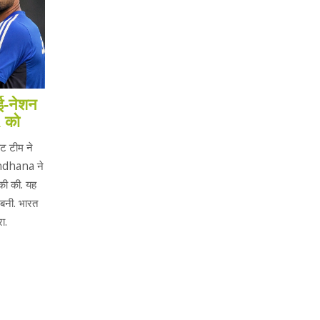
‑नेशन
A को
ट टीम ने
ndhana ने
ी की. यह
 बनी. भारत
ा.