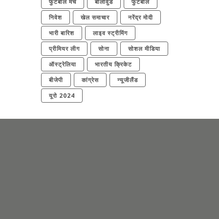
फुटबॉल मैच
बॉलीवुड
फुटबॉल
निवेश
खेल समाचार
नरेंद्र मोदी
भारी बारिश
लाइव स्ट्रीमिंग
प्रीमियर लीग
सोना
सोशल मीडिया
ऑस्ट्रेलिया
भारतीय क्रिकेट
बीजेपी
कांग्रेस
न्यूजीलैंड
यूरो 2024