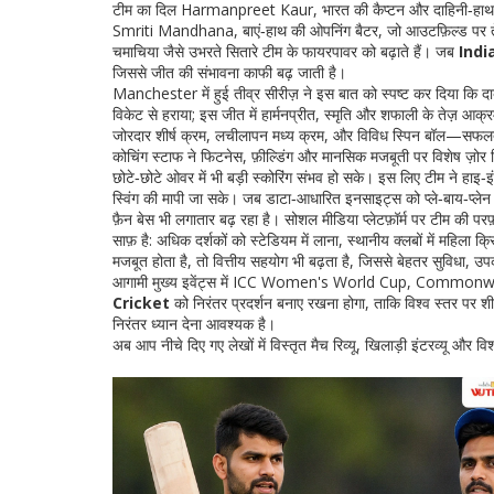
टीम का दिल
Harmanpreet Kaur
,
भारत की कैप्टन और दाहिनी‑हाथ
Smriti Mandhana
,
बाएं‑हाथ की ओपनिंग बैटर, जो आउटफ़िल्ड पर ते
चमाचिया जैसे उभरते सितारे टीम के फायरपावर को बढ़ाते हैं। जब
Indi
जिससे जीत की संभावना काफी बढ़ जाती है।
Manchester में हुई तीव्र सीरीज़ ने इस बात को स्पष्ट कर दिया क
विकेट से हराया; इस जीत में हार्मनप्रीत, स्मृति और शफाली के तेज़ आ
जोरदार शीर्ष क्रम, लचीलापन मध्य क्रम, और विविध स्पिन बॉल—सफलता की
कोचिंग स्टाफ ने फिटनेस, फ़ील्डिंग और मानसिक मजबूती पर विशेष ज़ोर द
छोटे‑छोटे ओवर में भी बड़ी स्कोरिंग संभव हो सके। इस लिए टीम ने हाइ‑
स्विंग की मापी जा सके। जब डाटा‑आधारित इनसाइट्स को प्ले‑बाय‑प्लेन म
फ़ैन बेस भी लगातार बढ़ रहा है। सोशल मीडिया प्लेटफ़ॉर्म पर टीम की परफ
साफ़ है: अधिक दर्शकों को स्टेडियम में लाना, स्थानीय क्लबों में महिला
मजबूत होता है, तो वित्तीय सहयोग भी बढ़ता है, जिससे बेहतर सुविधा, उपकर
आगामी मुख्य इवेंट्स में ICC Women's World Cup, Commonwealth
Cricket
को निरंतर प्रदर्शन बनाए रखना होगा, ताकि विश्व स्तर पर शीर
निरंतर ध्यान देना आवश्यक है।
अब आप नीचे दिए गए लेखों में विस्तृत मैच रिव्यू, खिलाड़ी इंटरव्यू और व