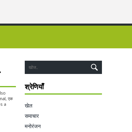
श्रेणियाँ
Also
nal
,
एक
es a
खेल
समाचार
मनोरंजन