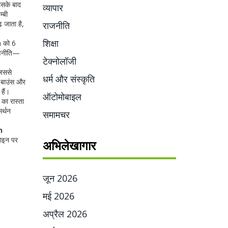
उसके बाद
व्यापार
्बी
 जाता है,
राजनीति
शिक्षा
n को 6
णनीति—
टेक्नोलॉजी
जिससे
धर्म और संस्कृति
, बाउंस और
हैं।
ऑटोमोबाइल
 का रास्ता
मर्थन
समामचर
n
लाइन पर
अभिलेखागार
जून 2026
मई 2026
अप्रैल 2026