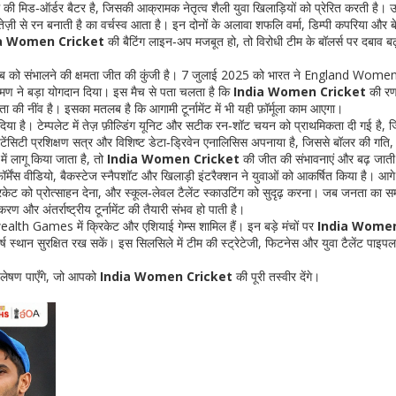
 की मिड‑ऑर्डर बैटर
है, जिसकी आक्रामक नेतृत्व शैली युवा खिलाड़ियों को प्रेरित करती है। 
ज़ी से रन बनाती है
का वर्चस्व आता है। इन दोनों के अलावा शफलि वर्मा, डिम्पी कपरिया और बेम
a Women Cricket
की बैटिंग लाइन‑अप मजबूत हो, तो विरोधी टीम के बॉलर्स पर दबाव बढ़
ि दाब को संभालने की क्षमता जीत की कुंजी है। 7 जुलाई 2025 को भारत ने England Wome
क्रमण ने बड़ा योगदान दिया। इस मैच से पता चलता है कि
India Women Cricket
की र
 नींव है। इसका मतलब है कि आगामी टूर्नामेंट में भी यही फ़ॉर्मूला काम आएगा।
िया है। टेम्पलेट में तेज़ फ़ील्डिंग यूनिट और सटीक रन‑शॉट चयन को प्राथमिकता दी गई है, 
इंटेंसिटी प्रशिक्षण सत्र और विशिष्ट डेटा‑ड्रिवेन एनालिसिस अपनाया है, जिससे बॉलर की गति
ें लागू किया जाता है, तो
India Women Cricket
की जीत की संभावनाएं और बढ़ जाती 
़ॉर्मेंस वीडियो, बैकस्टेज स्नैपशॉट और खिलाड़ी इंटरैक्शन ने युवाओं को आकर्षित किया है। आगे
 क्रिकेट को प्रोत्साहन देना, और स्कूल‑लेवल टैलेंट स्काउटिंग को सुदृढ़ करना। जब जनता का स
ण और अंतर्राष्ट्रीय टूर्नामेंट की तैयारी संभव हो पाती है।
 Games में क्रिकेट और एशियाई गेम्स शामिल हैं। इन बड़े मंचों पर
India Wome
्ष स्थान सुरक्षित रख सकें। इस सिलसिले में टीम की स्ट्रेटेजी, फिटनेस और युवा टैलेंट पाइप
िश्लेषण पाएँगे, जो आपको
India Women Cricket
की पूरी तस्वीर देंगे।