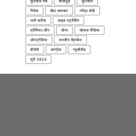
फुटबॉल मैच
बॉलीवुड
फुटबॉल
निवेश
खेल समाचार
नरेंद्र मोदी
भारी बारिश
लाइव स्ट्रीमिंग
प्रीमियर लीग
सोना
सोशल मीडिया
ऑस्ट्रेलिया
भारतीय क्रिकेट
बीजेपी
कांग्रेस
न्यूजीलैंड
यूरो 2024