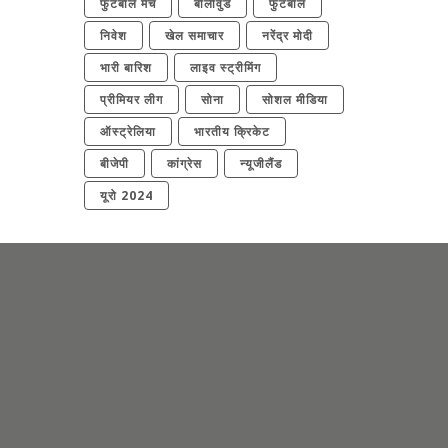
फुटबॉल मैच
बॉलीवुड
फुटबॉल
निवेश
खेल समाचार
नरेंद्र मोदी
भारी बारिश
लाइव स्ट्रीमिंग
प्रीमियर लीग
सोना
सोशल मीडिया
ऑस्ट्रेलिया
भारतीय क्रिकेट
बीजेपी
कांग्रेस
न्यूजीलैंड
यूरो 2024