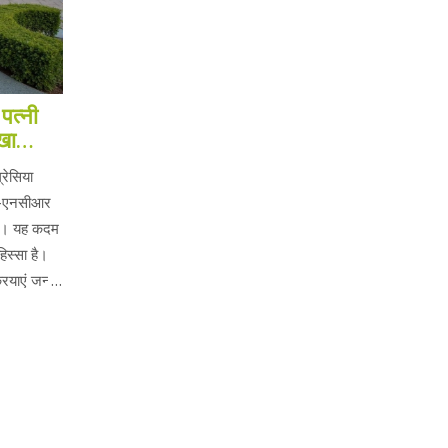
त्नी
खा
रेसिया
ली-एनसीआर
िया। यह कदम
िस्सा है।
रियाएं जन्म