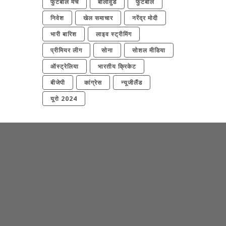
फुटबॉल मैच
बॉलीवुड
फुटबॉल
निवेश
खेल समाचार
नरेंद्र मोदी
भारी बारिश
लाइव स्ट्रीमिंग
प्रीमियर लीग
सोना
सोशल मीडिया
ऑस्ट्रेलिया
भारतीय क्रिकेट
बीजेपी
कांग्रेस
न्यूजीलैंड
यूरो 2024