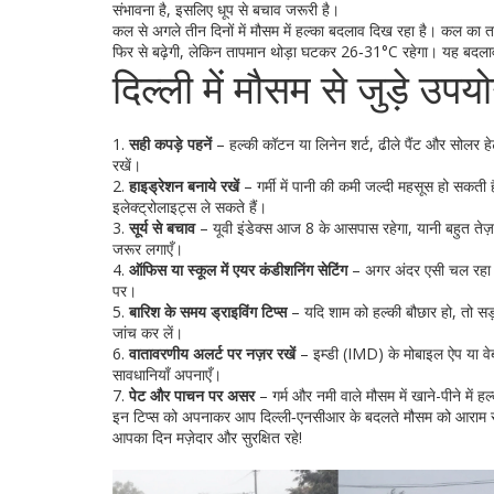
संभावना है, इसलिए धूप से बचाव जरूरी है।
कल से अगले तीन दिनों में मौसम में हल्का बदलाव दिख रहा है। कल का 
फिर से बढ़ेगी, लेकिन तापमान थोड़ा घटकर 26‑31°C रहेगा। यह बदलाव 
दिल्ली में मौसम से जुड़े उपयो
1.
सही कपड़े पहनें
– हल्की कॉटन या लिनेन शर्ट, ढीले पैंट और सोलर ह
रखें।
2.
हाइड्रेशन बनाये रखें
– गर्मी में पानी की कमी जल्दी महसूस हो सकती
इलेक्ट्रोलाइट्स ले सकते हैं।
3.
सूर्य से बचाव
– यूवी इंडेक्स आज 8 के आसपास रहेगा, यानी बहुत ते
जरूर लगाएँ।
4.
ऑफिस या स्कूल में एयर कंडीशनिंग सेटिंग
– अगर अंदर एसी चल रहा है
पर।
5.
बारिश के समय ड्राइविंग टिप्स
– यदि शाम को हल्की बौछार हो, तो सड़
जांच कर लें।
6.
वातावरणीय अलर्ट पर नज़र रखें
– इम्डी (IMD) के मोबाइल ऐप या वेब
सावधानियाँ अपनाएँ।
7.
पेट और पाचन पर असर
– गर्म और नमी वाले मौसम में खाने-पीने में ह
इन टिप्स को अपनाकर आप दिल्ली‑एनसीआर के बदलते मौसम को आराम से झ
आपका दिन मज़ेदार और सुरक्षित रहे!