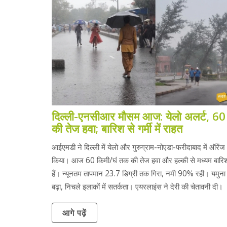
दिल्ली-एनसीआर मौसम आज: येलो अलर्ट, 60 
की तेज हवा; बारिश से गर्मी में राहत
आईएमडी ने दिल्ली में येलो और गुरुग्राम-नोएडा-फरीदाबाद में ऑरेंज
किया। आज 60 किमी/घं तक की तेज हवा और हल्की से मध्यम बार
हैं। न्यूनतम तापमान 23.7 डिग्री तक गिरा, नमी 90% रही। यमुन
बढ़ा, निचले इलाकों में सतर्कता। एयरलाइंस ने देरी की चेतावनी दी।
आगे पढ़ें