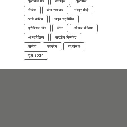
फुटबॉल मैच
बॉलीवुड
फुटबॉल
निवेश
खेल समाचार
नरेंद्र मोदी
भारी बारिश
लाइव स्ट्रीमिंग
प्रीमियर लीग
सोना
सोशल मीडिया
ऑस्ट्रेलिया
भारतीय क्रिकेट
बीजेपी
कांग्रेस
न्यूजीलैंड
यूरो 2024