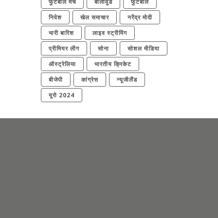
फुटबॉल मैच
बॉलीवुड
फुटबॉल
निवेश
खेल समाचार
नरेंद्र मोदी
भारी बारिश
लाइव स्ट्रीमिंग
प्रीमियर लीग
सोना
सोशल मीडिया
ऑस्ट्रेलिया
भारतीय क्रिकेट
बीजेपी
कांग्रेस
न्यूजीलैंड
यूरो 2024