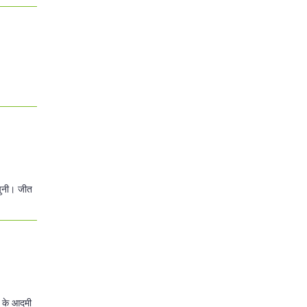
 चुनी। जीत
र के आदमी