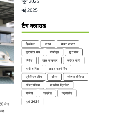
जून 2025
मई 2025
टैग क्लाउड
क्रिकेट
भारत
शेयर बाजार
फुटबॉल मैच
बॉलीवुड
फुटबॉल
निवेश
खेल समाचार
नरेंद्र मोदी
भारी बारिश
लाइव स्ट्रीमिंग
प्रीमियर लीग
सोना
सोशल मीडिया
ऑस्ट्रेलिया
भारतीय क्रिकेट
बीजेपी
कांग्रेस
न्यूजीलैंड
यूरो 2024
20 मैच
 सह-