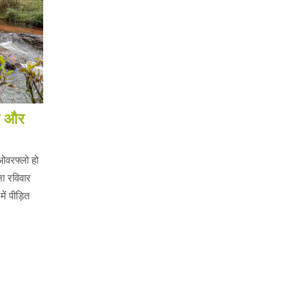
ला और
 ओवरफ्लो हो
ा रविवार
ं पीड़ित