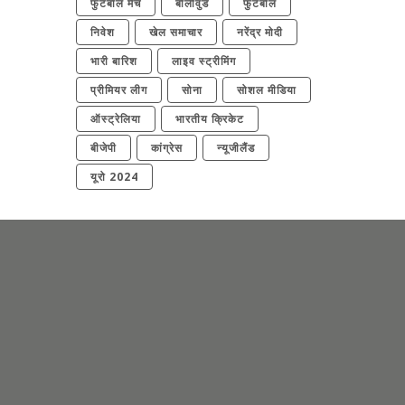
फुटबॉल मैच
बॉलीवुड
फुटबॉल
निवेश
खेल समाचार
नरेंद्र मोदी
भारी बारिश
लाइव स्ट्रीमिंग
प्रीमियर लीग
सोना
सोशल मीडिया
ऑस्ट्रेलिया
भारतीय क्रिकेट
बीजेपी
कांग्रेस
न्यूजीलैंड
यूरो 2024