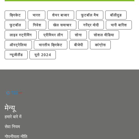
क्रिकेट
भारत
शेयर बाजार
फुटबॉल मैच
बॉलीवुड
फुटबॉल
निवेश
खेल समाचार
नरेंद्र मोदी
भारी बारिश
लाइव स्ट्रीमिंग
प्रीमियर लीग
सोना
सोशल मीडिया
ऑस्ट्रेलिया
भारतीय क्रिकेट
बीजेपी
कांग्रेस
न्यूजीलैंड
यूरो 2024
मेन्यू
हमारे बारे में
सेवा नियम
गोपनीयता नीति