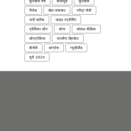
फुटबॉल मैच
बॉलीवुड
फुटबॉल
निवेश
खेल समाचार
नरेंद्र मोदी
भारी बारिश
लाइव स्ट्रीमिंग
प्रीमियर लीग
सोना
सोशल मीडिया
ऑस्ट्रेलिया
भारतीय क्रिकेट
बीजेपी
कांग्रेस
न्यूजीलैंड
यूरो 2024