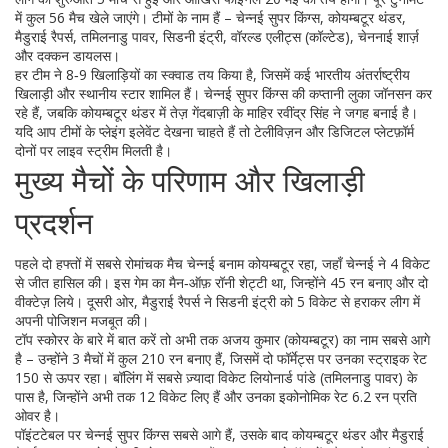
में कुल 56 मैच खेले जाएंगे। टीमों के नाम हैं – चेन्नई सुपर किंग्स, कोयम्बटूर थंडर,
मैडुराई रैपर्स, तमिलनाडु पावर, सिडनी इंट्री, वॉरल्ड एलीट्स (कॉल्टेड), चेननाई शार्ज़
और दक्कन डायलस।
हर टीम ने 8‑9 खिलाड़ियों का स्क्वाड तय किया है, जिसमें कई भारतीय अंतर्राष्ट्रीय
खिलाड़ी और स्थानीय स्टार शामिल हैं। चेन्नई सुपर किंग्स की कप्तानी लुका जॉनसन कर
रहे हैं, जबकि कोयम्बटूर थंडर में तेज़ गेंदबाज़ी के माहिर रवींद्र सिंह ने जगह बनाई है।
यदि आप टीमों के प्लेइंग इलेवेंट देखना चाहते हैं तो टेलीविज़न और डिजिटल प्लेटफ़ॉर्म
दोनों पर लाइव स्ट्रीम मिलती है।
मुख्य मैचों के परिणाम और खिलाड़ी
प्रदर्शन
पहले दो हफ्तों में सबसे रोमांचक मैच चेन्नई बनाम कोयम्बटूर रहा, जहाँ चेन्नई ने 4 विकेट
से जीत हासिल की। इस गेम का मैन‑ऑफ़ रॉनी शेट्टी था, जिन्होंने 45 रन बनाए और दो
वीक्टेज़ लिये। दूसरी ओर, मैडुराई रैपर्स ने सिडनी इंट्री को 5 विकेट से हराकर लीग में
अपनी पोजिशन मजबूत की।
टॉप स्कोरर के बारे में बात करें तो अभी तक अजय कुमार (कोयम्बटूर) का नाम सबसे आगे
है – उन्होंने 3 मैचों में कुल 210 रन बनाए हैं, जिसमें दो फॉर्मेट्स पर उनका स्ट्राइक रेट
150 से ऊपर रहा। बॉलिंग में सबसे ज़्यादा विकेट लियोनार्ड पांडे (तमिलनाडु पावर) के
पास है, जिन्होंने अभी तक 12 विकेट लिए हैं और उनका इकोनोमिक रेट 6.2 रन प्रति
ओवर है।
पॉइंटटेबल पर चेन्नई सुपर किंग्स सबसे आगे हैं, उसके बाद कोयम्बटूर थंडर और मैडुराई