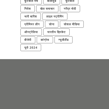
फुटबॉल मैच
बॉलीवुड
फुटबॉल
निवेश
खेल समाचार
नरेंद्र मोदी
भारी बारिश
लाइव स्ट्रीमिंग
प्रीमियर लीग
सोना
सोशल मीडिया
ऑस्ट्रेलिया
भारतीय क्रिकेट
बीजेपी
कांग्रेस
न्यूजीलैंड
यूरो 2024