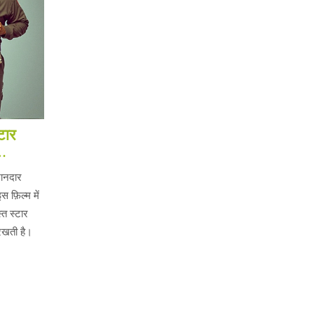
टार
शानदार
स फ़िल्म में
त स्टार
 रखती है।