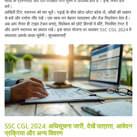
सालों के प्रश्नपत्र और प्री‑परीक्षित पेपर मुफ्त में उपलब्ध होते हैं – इन्हें जरूर हल
करें।
आखिरी टिप: स्वास्थ्य को मत भूलें। पढ़ाई के बीच छोटा‑छोटा ब्रेक लें, आँखों की थकान
से बचें और पर्याप्त नींद रखें। एक साफ मन बेहतर याददाश्त और तेज़ रिफ्रेशन देता है।
अब आप तैयार हैं! टाइम टेबल बनाएं, सिलेबस को छोटे हिस्सों में बाँटें, नियमित टेस्ट दें
और अपने स्वास्थ्य का ख़्याल रखें। इस सरल योजना पर चलकर SSC CGL 2024 में
सफलता आपके कदम चूमेगी। शुभकामनाएँ!
SSC CGL 2024: अधिसूचना जारी, देखें पात्रता, आवेदन
प्रक्रिया और अन्य विवरण