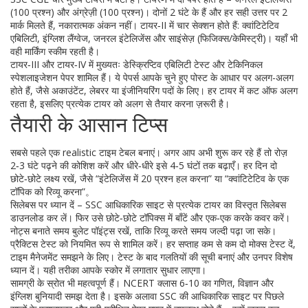
(100 प्रश्न) और अंग्रेज़ी (100 प्रश्न)। दोनों 2 घंटे के हैं और हर सही उत्तर पर 2
मार्क मिलते हैं, नकारात्मक अंकन नहीं। टायर‑II में चार सेक्शन होते हैं: क्वांटिटेटिव
एबिलिटी, इंग्लिश लैंग्वेज, जनरल इंटेलिजेंस और साइंसेज़ (फिजिक्स/केमिस्ट्री)। यहाँ भी
वही मार्किंग स्कीम रहती है।
टायर‑III और टायर‑IV में मुख्यतः डेस्क्रिप्टिव एबिलिटी टेस्ट और टेकिनिकल
स्पेशलाइजेशन पेपर शामिल हैं। ये पेपर्स आपके चुने हुए पोस्ट के आधार पर अलग-अलग
होते हैं, जैसे अकाउंटेंट, लेबरर या इंजीनियरिंग पदों के लिए। हर टायर में कट ऑफ अलग
रहता है, इसलिए प्रत्येक टायर को अलग से तैयार करना ज़रूरी है।
तैयारी के आसान टिप्स
सबसे पहले एक realistic टाइम टेबल बनाएं। अगर आप अभी शुरू कर रहे हैं तो रोज़
2‑3 घंटे पढ़ने की कोशिश करें और धीरे‑धीरे इसे 4‑5 घंटों तक बढ़ाएँ। हर दिन दो
छोटे‑छोटे लक्ष्य रखें, जैसे “इंटेलिजेंस में 20 प्रश्न हल करना” या “क्वांटिटेटिव के एक
टॉपिक को रिव्यू करना”。
सिलेबस पर ध्यान दें – SSC आधिकारिक साइट से प्रत्येक टायर का विस्तृत सिलेबस
डाउनलोड कर लें। फिर उसे छोटे‑छोटे टॉपिक्स में बाँटें और एक‑एक करके कवर करें।
नोट्स बनाते समय बुलेट पॉइंट्स रखें, ताकि रिव्यू करते समय जल्दी पढ़ा जा सके।
प्रैक्टिस टेस्ट को नियमित रूप से शामिल करें। हर सप्ताह कम से कम दो मोक्स टेस्ट दें,
टाइम मैनेजमेंट समझने के लिए। टेस्ट के बाद गलतियों की सूची बनाएं और उनपर विशेष
ध्यान दें। यही तरीका आपके स्कोर में लगातार सुधार लाएगा।
सामग्री के स्रोत भी महत्वपूर्ण हैं। NCERT क्लास 6‑10 का गणित, विज्ञान और
इंग्लिश बुनियादी समझ देता है। इसके अलावा SSC की आधिकारिक साइट पर पिछले