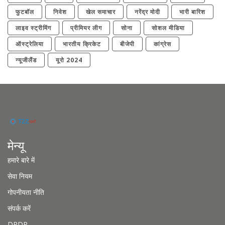
फुटबॉल
निवेश
खेल समाचार
नरेंद्र मोदी
भारी बारिश
लाइव स्ट्रीमिंग
प्रीमियर लीग
सोना
सोशल मीडिया
ऑस्ट्रेलिया
भारतीय क्रिकेट
बीजेपी
कांग्रेस
न्यूजीलैंड
यूरो 2024
मेन्यू
हमारे बारे में
सेवा नियम
गोपनीयता नीति
संपर्क करें
DPDP