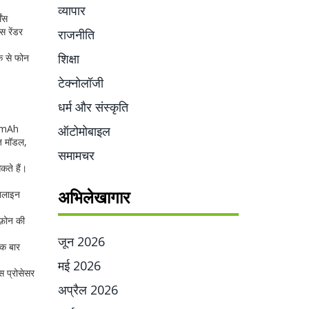
व्यापार
ंस
स रेंडर
राजनीति
शिक्षा
क से फोन
टेक्नोलॉजी
धर्म और संस्कृति
0 mAh
ऑटोमोबाइल
ीज मॉडल,
समामचर
ते हैं।
अभिलेखागार
ऑनलाइन
फ़ोन की
जून 2026
एक बार
मई 2026
स प्रोसेसर
अप्रैल 2026