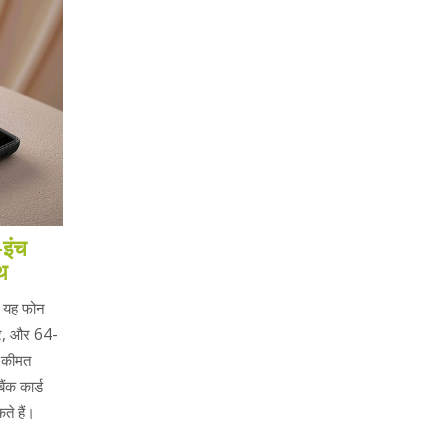
-इंच
ाथ
ै। यह फोन
ेसर, और 64-
ी कीमत
ंक कार्ड
े हैं।