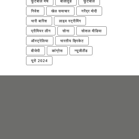
फुटबॉल मैच
बॉलीवुड
फुटबॉल
निवेश
खेल समाचार
नरेंद्र मोदी
भारी बारिश
लाइव स्ट्रीमिंग
प्रीमियर लीग
सोना
सोशल मीडिया
ऑस्ट्रेलिया
भारतीय क्रिकेट
बीजेपी
कांग्रेस
न्यूजीलैंड
यूरो 2024