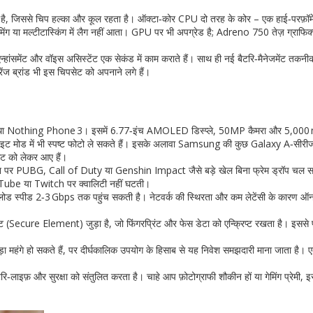
 जिससे चिप हल्का और कूल रहता है। ऑक्टा‑कोर CPU दो तरह के कोर – एक हाई‑परफ़ॉर्मे
 या मल्टीटास्किंग में लैग नहीं आता। GPU पर भी अपग्रेड है; Adreno 750 तेज़ ग्राफिक्
हांसमेंट और वॉइस असिस्टेंट एक सेकंड में काम कराते हैं। साथ ही नई बैटरि‑मैनेजमेंट तकनी
ज ब्रांड भी इस चिपसेट को अपनाने लगे हैं।
 था Nothing Phone 3। इसमें 6.77‑इंच AMOLED डिस्प्ले, 50MP कैमरा और 5,00
़र नाइट मोड में भी स्पष्ट फोटो ले सकते हैं। इसके अलावा Samsung की कुछ Galaxy A‑सीर
ट को लेकर आए हैं।
न पर PUBG, Call of Duty या Genshin Impact जैसे बड़े खेल बिना फ्रेम ड्रॉप चल सक
 YouTube या Twitch पर क्वालिटी नहीं घटती।
नलोड स्पीड 2‑3 Gbps तक पहुंच सकती है। नेटवर्क की स्थिरता और कम लेटेंसी के कारण 
ट (Secure Element) जुड़ा है, जो फिंगरप्रिंट और फेस डेटा को एन्क्रिप्ट रखता है। इससे 
महंगे हो सकते हैं, पर दीर्घकालिक उपयोग के हिसाब से यह निवेश समझदारी माना जाता है। 
ाइफ़ और सुरक्षा को संतुलित करता है। चाहे आप फ़ोटोग्राफी शौकीन हों या गेमिंग प्रेमी, इ