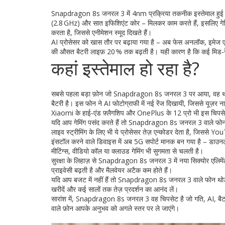
Snapdragon 8s जनरल 3 में 4nm प्रक्रिया तकनीक इस्तेमाल हुई है,
(2.8 GHz) और सात इफिशिएंट कोर – मिलकर काम करते हैं, इसलिए गेमिंग
करता है, जिससे एनीमेशन स्मूद दिखते हैं।
AI प्रोसेसर को खास तौर पर बढ़ाया गया है – अब फेस अनलॉक, इमेज एन्
की औसत बैटरी लाइफ़ 20 % तक बढ़ती है। यही कारण है कि कई मिड‑रें
कहां इस्तेमाल हो रहा है?
सबसे पहला बड़ा फ़ोन जो Snapdragon 8s जनरल 3 पर आया, वह
बैटरी है। इस फोन ने AI फोटोग्राफी में नई रेंज दिखायी, जिससे यूज
Xiaomi के हाई‑एंड फ़्लैगशिप और OnePlus के 12 प्रो भी इस चिपसे
यदि आप गेमिंग पसंद करते हैं तो Snapdragon 8s जनरल 3 वाले फो
लाइव स्ट्रीमिंग के लिए भी ये प्रोसेसर तेज़ एन्कोडर देता है, जिससे
इंसटॉल करने वाले डिवाइस में अब 5G सपोर्ट मानक बन गया है – डाउ
मीटिंग्स, वीडियो कॉल या क्लाउड गेमिंग भी सुगमता से चलती है।
सुरक्षा के लिहाज़ से Snapdragon 8s जनरल 3 में नया सिक्योर एलिमें
प्राइवेसी बढ़ती है और मैलवेयर अटैक कम होते हैं।
यदि आप बजट में नहीं हैं तो Snapdragon 8s जनरल 3 वाले फोन थोड़ा 
खरीदें और कई सालों तक तेज़ प्रदर्शन का आनंद लें।
सारांश में, Snapdragon 8s जनरल 3 वह चिपसेट है जो गति, AI, बैटरि‑ल
वाले फ़ोन आपके अनुभव को अगले स्तर पर ले जाएंगे।