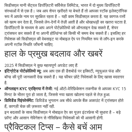
सिडीसएल यानी सेंट्रल डिपॉज़िटरी सर्विसेज़ लिमिटेड, भारत में दो मुख्य डिपॉज़िटरी
संस्थाओं में से एक है। जब आप शेयर ख़रीदते या बेचते हैं तो आपका स्टॉक इलेक्ट्रॉनिक
रूप में आपके नाम पर सुरक्षित रहता है – यही काम सिडीसएल करता है. यह कागज‑पत्तों
को खत्म कर देता है, जिससे लेन‑देनों में तेज़ी आती है और धोखाधड़ी का खतरा घटता है.
डिपॉज़िटरी के माध्यम से आप अपने पोर्टफ़ोलियो को ऑनलाइन देख सकते हैं, शेयर
ट्रांसफर कर सकते हैं या अपनी होल्डिंग्स को किसी भी समय बेच सकते हैं। इसलिए हर
निवेशक को सिडीसएल की वेबसाइट या मोबाइल ऐप पर नियमित रूप से लॉग‑इन करके
अपनी स्टॉक स्थिति जाँचनी चाहिए.
हाल के प्रमुख बदलाव और खबरें
2025 में सिडीसएल ने कुछ महत्वपूर्ण अपडेट लाए हैं:
इंटिग्रेटेड पोर्टफ़ोलियो व्यू:
अब आप एक ही डैशबोर्ड पर इक्विटी, म्यूचुअल फंड और
बॉन्ड की पूरी जानकारी देख सकते हैं। यह फीचर छोटे निवेशकों के लिए खासा मददगार
है.
ऑनलाइन KYC प्रक्रिया में तेजी:
नई ऑटो‑वेरिफ़िकेशन तकनीक से आपका KYC 15
मिनट के भीतर पूरा हो जाता है, जिससे नया खाता खोलना पहले से तेज़ हुआ.
डिविडेंड रिइंफोर्समेंट:
डिविडेंड भुगतान अब सीधे आपके बैंक अकाउंट में ट्रांसफ़र होते
हैं, कागज़ी चेक की ज़रूरत नहीं रही.
इन बदलावों के साथ सिडीसएल ने मोबाइल ऐप का यूज़र इंटरफ़ेस भी सुधारा है – बड़े
फ़ॉन्ट और आसान नेविगेशन से नौसिखिया निवेशकों को भी आसानी होगी.
प्रैक्टिकल टिप्स – कैसे बचें आम