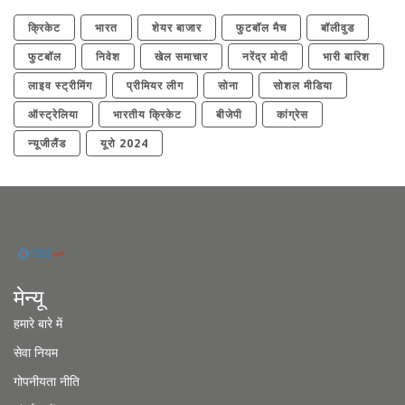
क्रिकेट
भारत
शेयर बाजार
फुटबॉल मैच
बॉलीवुड
फुटबॉल
निवेश
खेल समाचार
नरेंद्र मोदी
भारी बारिश
लाइव स्ट्रीमिंग
प्रीमियर लीग
सोना
सोशल मीडिया
ऑस्ट्रेलिया
भारतीय क्रिकेट
बीजेपी
कांग्रेस
न्यूजीलैंड
यूरो 2024
मेन्यू
हमारे बारे में
सेवा नियम
गोपनीयता नीति