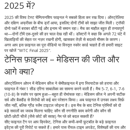
2025 में?
2025 की विश्व टेस्ट चैम्पियनशिप फाइनल ने सबको हिला कर रख दिया। ऑस्ट्रेलिया
और दक्षिण अफ्रीका के बीच ड्रॉ आया, इसलिए दोनों टीमों को साझा जीत मिली। ट्रॉफी
दोनो पक्षों में बराबर बाँटी गई और इनाम भी समान रहा। मैच का माहौल बहुत ही तनावपूर्ण
था—दोनों टीमें एक‑दूसरे की हर चाल देख रही थीं। डॉक्टरों ने कहा कि अगले 72 घंटे में
खिलाड़ियों की सेहत पर नज़र रखनी होगी, खासकर तेज़ी से बदलते मौसम के कारण।
अगर आप इस फ़ाइनल का पूरा वीडियो या विस्तृत स्कोर कार्ड चाहते हैं तो हमारी साइट
पर खोजें "WTC Final 2025".
टेनिस फ़ाइनल – मेडिसन की जीत और
आगे क्या?
ऑस्ट्रेलियन ओपन में मेडिसन कीज ने सेमीफ़ाइनल में इगा स्वियाटेक को हराया और
फाइनल में नंबर 1 सीड एरिना साबालेंका का सामना करने वाली हैं। मैच 5‑7, 6‑1, 7‑6
(10‑8) के स्कोर पर ख़त्म हुआ—बहुत ही रोमांचक रहा। मेडिसन कीज ने अपनी सटीक
सर्व और बैकहैंड से विरोधी को कई बार परेशान किया। अब फाइनल में उनका लक्ष्य सिर्फ़
जीत नहीं, बल्कि ग्रैंड स्लैम टाइटल जोड़ना है। इस मैच के बाद टेनिस प्रेमियों को दो
बड़े सवालों का जवाब मिलना चाहिए: कौन सी रणनीति काम करेगी और कौन सी
छोटी‑छोटी चीजें (जैसे कोर्ट की सतह) गेम प्ले को बदल सकती हैं?
सीए फाइनल टैग पर आप क्रिकेट, टेनिस और कभी‑कभी फ़ुटबॉल के बड़े फ़ाइनल
इवेंट्स की पूरी रिपोर्ट पा सकते हैं। हमारे पास रीयल‑टाइम अपडेट, विशेषज्ञों की राय और