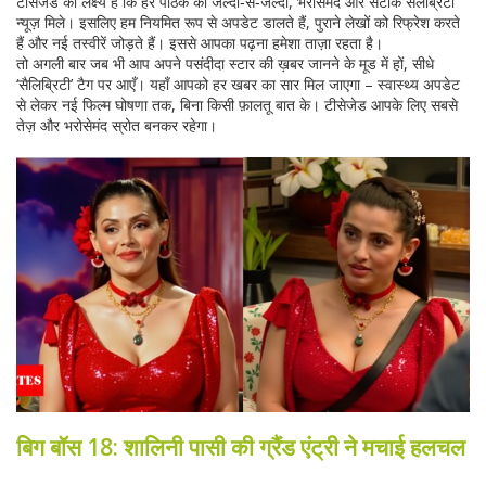
टीसेजेड का लक्ष्य है कि हर पाठक को जल्दी‑से‑जल्दी, भरोसेमंद और सटीक सेलेब्रिटी
न्यूज़ मिले। इसलिए हम नियमित रूप से अपडेट डालते हैं, पुराने लेखों को रिफ्रेश करते
हैं और नई तस्वीरें जोड़ते हैं। इससे आपका पढ़ना हमेशा ताज़ा रहता है।
तो अगली बार जब भी आप अपने पसंदीदा स्टार की ख़बर जानने के मूड में हों, सीधे
‘सैलिब्रिटी’ टैग पर आएँ। यहाँ आपको हर खबर का सार मिल जाएगा – स्वास्थ्य अपडेट
से लेकर नई फिल्म घोषणा तक, बिना किसी फ़ालतू बात के। टीसेजेड आपके लिए सबसे
तेज़ और भरोसेमंद स्रोत बनकर रहेगा।
बिग बॉस 18: शालिनी पासी की ग्रैंड एंट्री ने मचाई हलचल