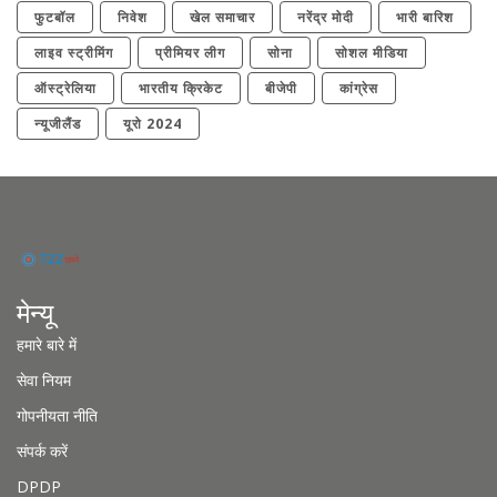
फुटबॉल
निवेश
खेल समाचार
नरेंद्र मोदी
भारी बारिश
लाइव स्ट्रीमिंग
प्रीमियर लीग
सोना
सोशल मीडिया
ऑस्ट्रेलिया
भारतीय क्रिकेट
बीजेपी
कांग्रेस
न्यूजीलैंड
यूरो 2024
मेन्यू
हमारे बारे में
सेवा नियम
गोपनीयता नीति
संपर्क करें
DPDP