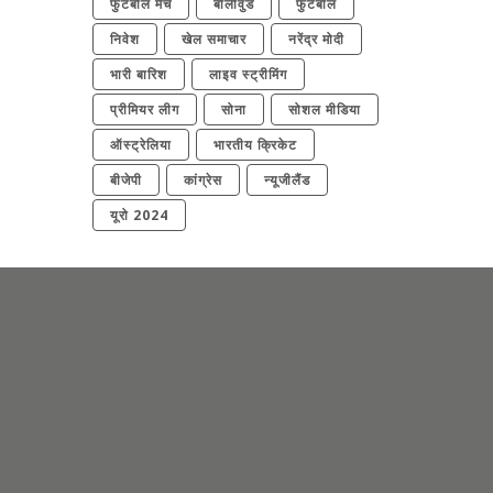
फुटबॉल मैच
बॉलीवुड
फुटबॉल
निवेश
खेल समाचार
नरेंद्र मोदी
भारी बारिश
लाइव स्ट्रीमिंग
प्रीमियर लीग
सोना
सोशल मीडिया
ऑस्ट्रेलिया
भारतीय क्रिकेट
बीजेपी
कांग्रेस
न्यूजीलैंड
यूरो 2024