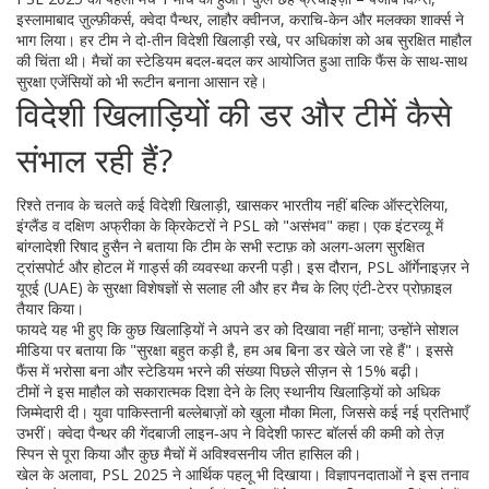
इस्लामाबाद ज़ुल्फ़ीकर्स, क्वेदा पैन्थर, लाहौर क्वीनज, कराचि‑केन और मलक्का शार्क्स ने
भाग लिया। हर टीम ने दो-तीन विदेशी खिलाड़ी रखे, पर अधिकांश को अब सुरक्षित माहौल
की चिंता थी। मैचों का स्टेडियम बदल-बदल कर आयोजित हुआ ताकि फैंस के साथ-साथ
सुरक्षा एजेंसियों को भी रूटीन बनाना आसान रहे।
विदेशी खिलाड़ियों की डर और टीमें कैसे
संभाल रही हैं?
रिश्ते तनाव के चलते कई विदेशी खिलाड़ी, खासकर भारतीय नहीं बल्कि ऑस्ट्रेलिया,
इंग्लैंड व दक्षिण अफ्रीका के क्रिकेटरों ने PSL को "असंभव" कहा। एक इंटरव्यू में
बांग्लादेशी रिषाद हुसैन ने बताया कि टीम के सभी स्टाफ़ को अलग‑अलग सुरक्षित
ट्रांसपोर्ट और होटल में गार्ड्स की व्यवस्था करनी पड़ी। इस दौरान, PSL ऑर्गेनाइज़र ने
यूएई (UAE) के सुरक्षा विशेषज्ञों से सलाह ली और हर मैच के लिए एंटी‑टेरर प्रोफ़ाइल
तैयार किया।
फायदे यह भी हुए कि कुछ खिलाड़ियों ने अपने डर को दिखावा नहीं माना; उन्होंने सोशल
मीडिया पर बताया कि "सुरक्षा बहुत कड़ी है, हम अब बिना डर खेले जा रहे हैं"। इससे
फैंस में भरोसा बना और स्टेडियम भरने की संख्या पिछले सीज़न से 15% बढ़ी।
टीमों ने इस माहौल को सकारात्मक दिशा देने के लिए स्थानीय खिलाड़ियों को अधिक
जिम्मेदारी दी। युवा पाकिस्तानी बल्लेबाज़ों को खुला मौका मिला, जिससे कई नई प्रतिभाएँ
उभरीं। क्वेदा पैन्थर की गेंदबाजी लाइन‑अप ने विदेशी फास्ट बॉलर्स की कमी को तेज़
स्पिन से पूरा किया और कुछ मैचों में अविश्वसनीय जीत हासिल की।
खेल के अलावा, PSL 2025 ने आर्थिक पहलू भी दिखाया। विज्ञापनदाताओं ने इस तनाव