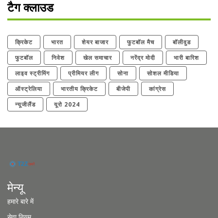
टैग क्लाउड
क्रिकेट
भारत
शेयर बाजार
फुटबॉल मैच
बॉलीवुड
फुटबॉल
निवेश
खेल समाचार
नरेंद्र मोदी
भारी बारिश
लाइव स्ट्रीमिंग
प्रीमियर लीग
सोना
सोशल मीडिया
ऑस्ट्रेलिया
भारतीय क्रिकेट
बीजेपी
कांग्रेस
न्यूजीलैंड
यूरो 2024
मेन्यू
हमारे बारे में
सेवा नियम