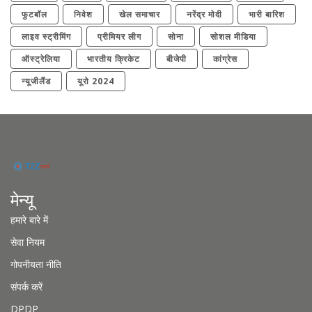
फुटबॉल
निवेश
खेल समाचार
नरेंद्र मोदी
भारी बारिश
लाइव स्ट्रीमिंग
प्रीमियर लीग
सोना
सोशल मीडिया
ऑस्ट्रेलिया
भारतीय क्रिकेट
बीजेपी
कांग्रेस
न्यूजीलैंड
यूरो 2024
मेन्यू
हमारे बारे में
सेवा नियम
गोपनीयता नीति
संपर्क करें
DPDP