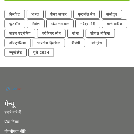
क्रिकेट
भारत
शेयर बाजार
फुटबॉल मैच
बॉलीवुड
फुटबॉल
निवेश
खेल समाचार
नरेंद्र मोदी
भारी बारिश
लाइव स्ट्रीमिंग
प्रीमियर लीग
सोना
सोशल मीडिया
ऑस्ट्रेलिया
भारतीय क्रिकेट
बीजेपी
कांग्रेस
न्यूजीलैंड
यूरो 2024
मेन्यू
हमारे बारे में
सेवा नियम
गोपनीयता नीति