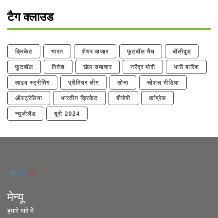
टैग क्लाउड
क्रिकेट
भारत
शेयर बाजार
फुटबॉल मैच
बॉलीवुड
फुटबॉल
निवेश
खेल समाचार
नरेंद्र मोदी
भारी बारिश
लाइव स्ट्रीमिंग
प्रीमियर लीग
सोना
सोशल मीडिया
ऑस्ट्रेलिया
भारतीय क्रिकेट
बीजेपी
कांग्रेस
न्यूजीलैंड
यूरो 2024
मेन्यू
हमारे बारे में