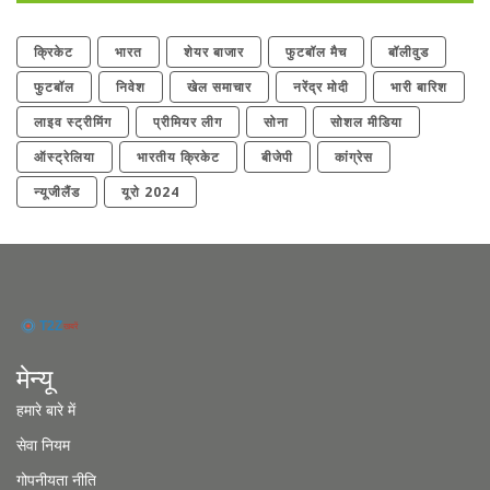
क्रिकेट
भारत
शेयर बाजार
फुटबॉल मैच
बॉलीवुड
फुटबॉल
निवेश
खेल समाचार
नरेंद्र मोदी
भारी बारिश
लाइव स्ट्रीमिंग
प्रीमियर लीग
सोना
सोशल मीडिया
ऑस्ट्रेलिया
भारतीय क्रिकेट
बीजेपी
कांग्रेस
न्यूजीलैंड
यूरो 2024
मेन्यू
हमारे बारे में
सेवा नियम
गोपनीयता नीति