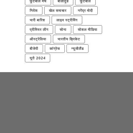
फुटबॉल मैच
बॉलीवुड
फुटबॉल
निवेश
खेल समाचार
नरेंद्र मोदी
भारी बारिश
लाइव स्ट्रीमिंग
प्रीमियर लीग
सोना
सोशल मीडिया
ऑस्ट्रेलिया
भारतीय क्रिकेट
बीजेपी
कांग्रेस
न्यूजीलैंड
यूरो 2024