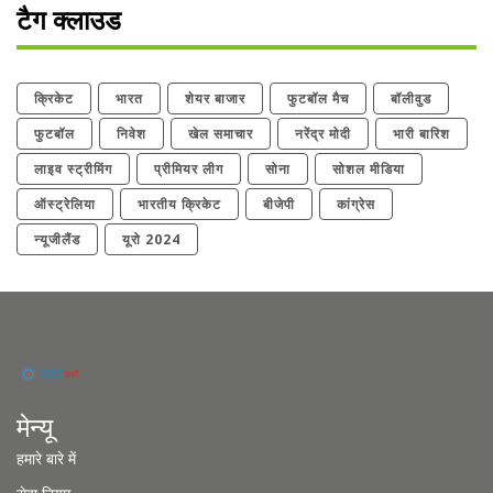
टैग क्लाउड
क्रिकेट
भारत
शेयर बाजार
फुटबॉल मैच
बॉलीवुड
फुटबॉल
निवेश
खेल समाचार
नरेंद्र मोदी
भारी बारिश
लाइव स्ट्रीमिंग
प्रीमियर लीग
सोना
सोशल मीडिया
ऑस्ट्रेलिया
भारतीय क्रिकेट
बीजेपी
कांग्रेस
न्यूजीलैंड
यूरो 2024
मेन्यू
हमारे बारे में