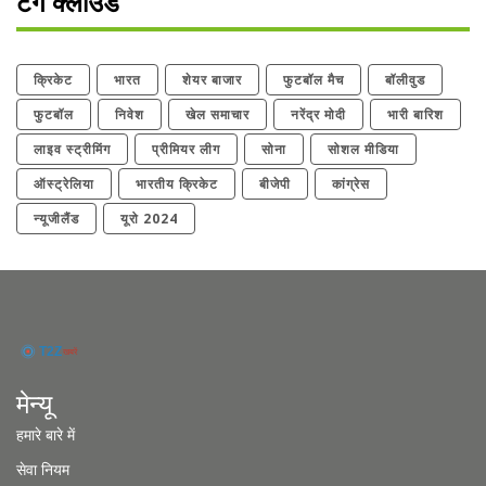
टैग क्लाउड
क्रिकेट
भारत
शेयर बाजार
फुटबॉल मैच
बॉलीवुड
फुटबॉल
निवेश
खेल समाचार
नरेंद्र मोदी
भारी बारिश
लाइव स्ट्रीमिंग
प्रीमियर लीग
सोना
सोशल मीडिया
ऑस्ट्रेलिया
भारतीय क्रिकेट
बीजेपी
कांग्रेस
न्यूजीलैंड
यूरो 2024
मेन्यू
हमारे बारे में
सेवा नियम