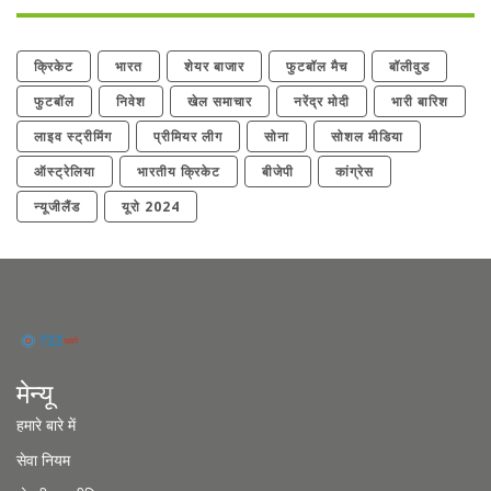
क्रिकेट
भारत
शेयर बाजार
फुटबॉल मैच
बॉलीवुड
फुटबॉल
निवेश
खेल समाचार
नरेंद्र मोदी
भारी बारिश
लाइव स्ट्रीमिंग
प्रीमियर लीग
सोना
सोशल मीडिया
ऑस्ट्रेलिया
भारतीय क्रिकेट
बीजेपी
कांग्रेस
न्यूजीलैंड
यूरो 2024
मेन्यू
हमारे बारे में
सेवा नियम