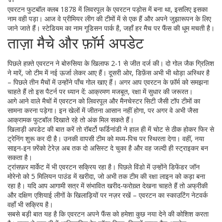
एवरटन फुटबॉल क्लब 1878 में लिवरपूल के एवरटन पड़ोस में बना था, इसलिए इसका
नाम वही पड़ा। आज वे प्रीमियर लीग की टीमों में से एक हैं और अपने जुझारूपन के लिए
जाने जाते हैं। स्टेडियम का नाम गूडिसन पार्क है, जहाँ हर मैच पर फैंस की धूम मचती है।
ताज़ा मैचे और फ़ॉर्म अपडेट
पिछले हफ़्ते एवरटन ने बोरुसिया के खिलाफ 2-1 से जीत दर्ज की। दो गोल जैक ग्रिलिश
ने मारें, जो टीम में नई ऊर्जा लेकर आए हैं। दूसरी ओर, डिफ़ेंस अभी भी थोड़ा अस्थिर है
– पिछले तीन मैचों में उन्होंने पाँच गोल खाए हैं। अगर आप एवरटन के फ़ॉर्म को समझना
चाहते हैं तो इस पैटर्न पर ध्यान दें: आक्रमण मजबूत, रक्षा में सुधार की जरूरत।
आगे आने वाले मैचों में एवरटन को लिवरपूल और मैनचेस्टर सिटी जैसी टॉप टीमों का
सामना करना पड़ेगा। इन खेलों में जीतना आसान नहीं होगा, पर अगर वे अभी जैसा
आक्रामक फुटबॉल दिखाते रहे तो अंक मिल सकते हैं।
खिलाड़ी अपडेट की बात करें तो रॉबर्टो फर्डिनांडी ने हाल ही में चोट से ठीक होकर फिर से
ट्रेनिंग शुरू कर दी है। उनकी वापसी टीम को मध्य‑पिच पर स्थिरता देगा। वहीं, नया
साइन‑इन फ़्रेंको टेरेज़ अब तक दो असिस्ट दे चुका है और वह जल्दी ही स्ट्राइकर बन
सकता है।
ट्रांसफ़र मार्केट में भी एवरटन सक्रिय रहा है। पिछले विंडो में उन्होंने डिफेंडर जॉन
मोरेनो को 5 मिलियन पाउंड में खरीदा, जो अभी तक टीम की रक्षा लाइन को कड़ा बना
रहा है। यदि आप आगामी सत्र में संभावित खरीद‑फरोख़्त देखना चाहते हैं तो अफ्रीकी
और दक्षिण एशियाई लीगों के खिलाड़ियों पर नज़र रखें – एवरटन का स्काउटिंग नेटवर्क
वहाँ भी सक्रिय है।
सबसे बड़ी बात यह है कि एवरटन अपने फैंस को हमेशा कुछ नया देने की कोशिश करता