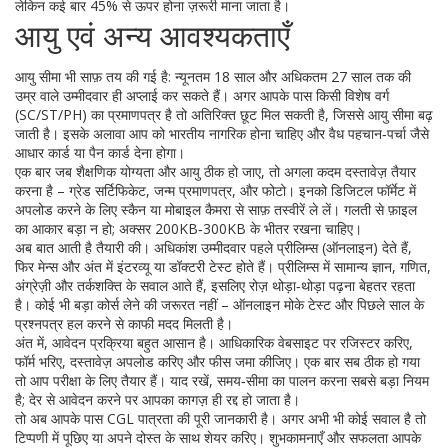
लेकिन कई बार 45% से ऊपर होना ज़रूरी माना जाता है।
आयु एवं अन्य आवश्यकताएँ
आयु सीमा भी साफ़ तय की गई है: न्यूनतम 18 साल और अधिकतम 27 साल तक की
उम्र वाले उम्मीदवार ही अप्लाई कर सकते हैं। अगर आपके पास किसी विशेष वर्ग
(SC/ST/PH) का प्रमाणपत्र है तो अतिरिक्त छूट मिल सकती है, जिससे आयु सीमा बढ़
जाती है। इसके अलावा आप को भारतीय नागरिक होना चाहिए और वैध पहचान‑पर्चा जैसे
आधार कार्ड या पैन कार्ड देना होगा।
एक बार जब शैक्षणिक योग्यता और आयु ठीक हो जाए, तो अगला कदम दस्तावेज़ तैयार
करना है – ग्रेड सर्टिफिकेट, जन्म प्रमाणपत्र, और फोटो। इनको डिजिटल फॉर्मेट में
अपलोड करने के लिए स्कैन या मोबाइल कैमरा से साफ़ तस्वीरें ले लें। गलती से फ़ाइल
का आकार बड़ा न हो; अक्सर 200KB‑300KB के भीतर रखना चाहिए।
अब बात आती है तैयारी की। अधिकांश उम्मीदवार पहले प्रीलिम्स (ऑनलाइन) देते हैं,
फिर मेन्स और अंत में इंटरव्यू या डॉक्टरी टेस्ट होते हैं। प्रीलिम्स में सामान्य ज्ञान, गणित,
अंग्रेज़ी और तर्कशक्ति के सवाल आते हैं, इसलिए रोज़ थोड़ा‑थोड़ा पढ़ना बेहतर रहता
है। कोई भी बड़ा कोर्स लेने की जरूरत नहीं – ऑनलाइन मोके टेस्‍ट और पिछले साल के
प्रश्नपत्र हल करने से काफी मदद मिलती है।
अंत में, आवेदन प्रक्रिया बहुत आसान है। आधिकारिक वेबसाइट पर रजिस्टर करिए,
फॉर्म भरिए, दस्तावेज़ अपलोड करिए और फीस जमा कीजिए। एक बार सब ठीक हो गया
तो आप परीक्षा के लिए तैयार हैं। याद रखें, समय‑सीमा का पालन करना सबसे बड़ा नियम
है; देर से आवेदन करने पर आपका कागज़ ही रद्द हो जाता है।
तो अब आपके पास CGL पात्रता की पूरी जानकारी है। अगर अभी भी कोई सवाल है तो
टिप्पणी में पूछिए या अपने दोस्त के साथ शेयर करिए। शुभकामनाएँ और सफलता आपके