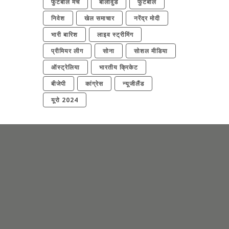
फुटबॉल मैच
बॉलीवुड
फुटबॉल
निवेश
खेल समाचार
नरेंद्र मोदी
भारी बारिश
लाइव स्ट्रीमिंग
प्रीमियर लीग
सोना
सोशल मीडिया
ऑस्ट्रेलिया
भारतीय क्रिकेट
बीजेपी
कांग्रेस
न्यूजीलैंड
यूरो 2024