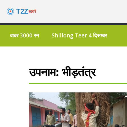
बाबर 3000 रन
Shillong Teer 4 दिसम्बर
उपनाम: भीड़तंत्र