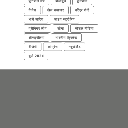
फुटबॉल मैच
बॉलीवुड
फुटबॉल
निवेश
खेल समाचार
नरेंद्र मोदी
भारी बारिश
लाइव स्ट्रीमिंग
प्रीमियर लीग
सोना
सोशल मीडिया
ऑस्ट्रेलिया
भारतीय क्रिकेट
बीजेपी
कांग्रेस
न्यूजीलैंड
यूरो 2024